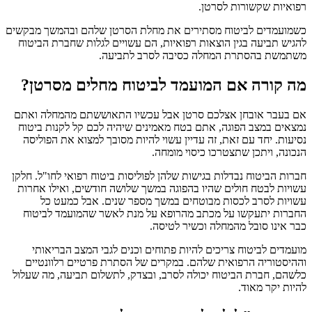
רפואיות שקשורות לסרטן.
כשמועמדים לביטוח מסתירים את מחלת הסרטן שלהם ובהמשך מבקשים
להגיש תביעה בגין הוצאות רפואיות, הם עשויים לגלות שחברת הביטוח
משתמשת בהסתרת המחלה כסיבה לסרב לתביעה.
מה קורה אם המועמד לביטוח מחלים מסרטן?
אם בעבר אובחן אצלכם סרטן אבל עכשיו התאוששתם מהמחלה ואתם
נמצאים במצב הפוגה, אתם בטח מאמינים שיהיה לכם קל לקנות ביטוח
נסיעות. יחד עם זאת, זה עדיין עשוי להיות מסובך למצוא את הפוליסה
הנכונה, ויתכן שתצטרכו כיסוי מומחה.
חברות הביטוח נבדלות בגישות שלהן לפוליסות ביטוח רפואי לחו"ל. חלקן
עשויות לבטח חולים שהיו בהפוגה במשך שלושה חודשים, ואילו אחרות
עשויות לסרב לכסות מבוטחים במשך מספר שנים. אבל כמעט כל
החברות יתעקשו על מכתב מהרופא על מנת לאשר שהמועמד לביטוח
כבר אינו סובל מהמחלה וכשיר לטיסה.
מועמדים לביטוח צריכים להיות פתוחים וכנים לגבי המצב הבריאותי
וההיסטוריה הרפואית שלהם. במקרים של הסתרת פרטיים רלוונטיים
כלשהם, חברת הביטוח יכולה לסרב, ובצדק, לתשלום תביעה, מה שעלול
להיות יקר מאוד.