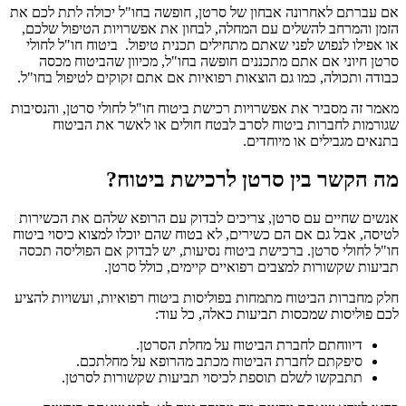
אם עברתם לאחרונה אבחון של סרטן, חופשה בחו"ל יכולה לתת לכם את
הזמן והמרחב להשלים עם המחלה, לבחון את אפשרויות הטיפול שלכם,
או אפילו לנפוש לפני שאתם מתחילים תכנית טיפול. ביטוח חו"ל לחולי
סרטן חיוני אם אתם מתכננים חופשה בחו"ל, מכיוון שהביטוח מכסה
כבודה ותכולה, כמו גם הוצאות רפואיות אם אתם זקוקים לטיפול בחו"ל.
מאמר זה מסביר את אפשרויות רכישת ביטוח חו"ל לחולי סרטן, והנסיבות
שגורמות לחברות ביטוח לסרב לבטח חולים או לאשר את הביטוח
בתנאים מגבילים או מיוחדים.
מה הקשר בין סרטן לרכישת ביטוח?
אנשים שחיים עם סרטן, צריכים לבדוק עם הרופא שלהם את הכשירות
לטיסה, אבל גם אם הם כשירים, לא בטוח שהם יוכלו למצוא כיסוי ביטוח
חו"ל לחולי סרטן. ברכישת ביטוח נסיעות, יש לבדוק אם הפוליסה תכסה
תביעות שקשורות למצבים רפואיים קיימים, כולל סרטן.
חלק מחברות הביטוח מתמחות בפוליסות ביטוח רפואיות, ועשויות להציע
לכם פוליסות שמכסות תביעות כאלה, כל עוד:
דיווחתם לחברת הביטוח על מחלת הסרטן.
סיפקתם לחברת הביטוח מכתב מהרופא על מחלתכם.
תתבקשו לשלם תוספת לכיסוי תביעות שקשורות לסרטן.