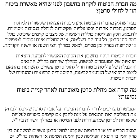
מה חברת הביטוח לוקחת בחשבון לפני שהיא מאשרת ביטוח
חו"ל לחולי סרטן?
בעוד שחלק מחברות הביטוח אינן מכסות הוצאות שקשורות למחלת
הסרטן, חברות אחרות יכסו עלויות שקשורות למחלה בנסיבות מסוימות.
לדוגמא, חלק הפוליסות כוללות רשימות של מצבים קיימים שיכוסו, כולל
כמה סוגי סרטן, כל עוד הם בשליטה, או שהחולים אינם זקוקים לטיפולים
או לתרופות בפרק זמן מסוים, למשל במהלך חצי השנה או השנה הקודמת.
חברת הביטוח תיקח בחשבון את הסיכון האפשרי לתביעת הוצאות
רפואיות של המועמדים לביטוח, במהלך שהותם בחו"ל. התנאים
וההגבלות של פוליסת ביטוח חו"ל לחולי סרטן עשויים להשתנות בהתאם
למצב הרפואי של המועמד לביטוח, ההיסטוריה הרפואית וההנחיות של
חברת הביטוח.
מה קורה אם מחלת סרטן מאובחנת לאחר קניית ביטוח
נסיעות?
המבוטחים צריכים לדווח לחברת הביטוח על אבחון סרטן שקיבלו ולבדוק
את הפוליסה ואת התנאים על מנת להבין אם קיימים כיסויים לעלויות
שקשורות לסרטן שמתעוררות לפני הטיסה או במהלך השהות בחו"ל.
המצב הבריאותי או התרופות שנקבעו לחולי סרטן עשויים להשתנות בין
פרק הזמן בו הוצאה הפוליסה לבין הזמנת הטיסה או השהות בחו"ל. יש