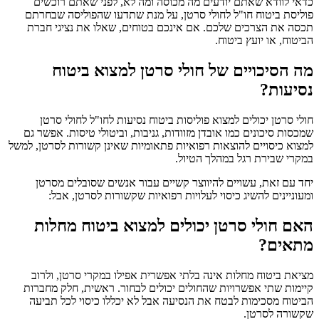
כדאי לוודא שאתם יודעים מה מכוסה ומה לא, לפני שאתם רוכשים
פוליסת ביטוח חו"ל לחולי סרטן, על מנת שתדעו שהפוליסה שבחרתם
תכסה את הצרכים שלכם. אם אינכם בטוחים, שאלו את נציגי חברת
הביטוח, או יועץ ביטוח.
מה הסיכויים של חולי סרטן למצוא ביטוח
נסיעות?
חולי סרטן יכולים למצוא פוליסות ביטוח נסיעות לחו"ל לחולי סרטן
שמכסות סיכונים כמו אובדן מזוודות, גניבות, וביטולי טיסות. אפשר גם
למצוא כיסויים להוצאות רפואיות פתאומיות שאינן קשורות לסרטן, למשל
במקרי שבירת רגל במהלך הטיול.
יחד עם זאת, עשויים להיווצר קשיים עבור אנשים שסובלים מסרטן
ומעוניינים להשיג כיסוי לעלויות רפואיות שקשורות לסרטן, אבל:
האם חולי סרטן יכולים למצוא ביטוח מחלות
מתאים?
מציאת ביטוח מחלות אינה בלתי אפשרית אפילו במקרי סרטן, ולרוב
קיימות שתי אפשרויות שהחולים יכולים לבחור. ראשית, חלק מחברות
הביטוח מסכימות לבטח את הנסיעה אבל לא יכללו כיסוי לכל תביעה
שקשורה לסרטן.