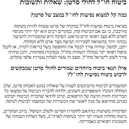
ביטוח חו"ל לחולי סרטן: שאלות ותשובות
כמה קל למצוא נסיעות לחו"ל במצב של סרטן?
מציאת ביטוח נסיעות לחו"ל במקרה של סרטן עשויה להיות משימה
מורכבת, כי גם אם הביטוח זמין, במקרים רבים הוא יקר יותר מכיסוי
לאדם ללא מצב רפואי קיים מראש. הסיבה היא שהסבירות לתביעה
גבוהה יותר בהשוואה לסבירות תביעה מצד אדם ללא המחלה.
יתכן, למשל, שיהיה צורך לבטל את החופשה בשל בריאות לקויה, או לקבל
טיפול רפואי יקר במהלך השהות בחו"ל. בנסיבות מסוימות, יתכן שיהיה
צורך לשוב לישראל מחו"ל, ומצב זה עשוי לעלות עשרות אלפי שקלים.
אילו תנאי ביטוח מיוחדים שמורים לחולי סרטן שמבקשים
לרכוש ביטוח נסיעות לחו"ל?
המועמדים לביטוח מתבקשים לענות על שאלות בנוגע לאבחון סרטן, שלב
המחלה הנוכחי והמאפיינים השונים, ולדווח לחברת הביטוח על ממצאי כל
הבדיקות וחוות הדעת של הרופאים. קרוב לוודאי שחברת הביטוח תבקש
מכתב מהרופא על מנת לאשר את הכשירות של המועמד לביטוח לטיסה.
הפרמיות משתנות בהתאם לחומרת הסרטן ולשלב הטיפול. ברוב המקרים,
ביטוח מחלות קשות יקר יותר בטיסות לארה"ב, בשל העלות הגבוהה של
חשבונות רפואיים באמריקה.