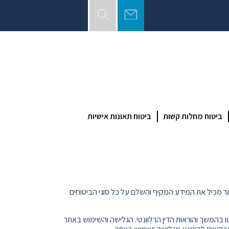
ביטוח מחלות קשות
ביטוח תאונות אישיות
רת 'פרסונאס מדיה', ח.פ. 515887818 או על ידי נציגים מטעמה. האתר מכיל את המידע המקיף והשלם על כל סוגי הביטוחים
 בהמשך והוראות הדין הרלוונטי. הגלישה והשימוש באתר