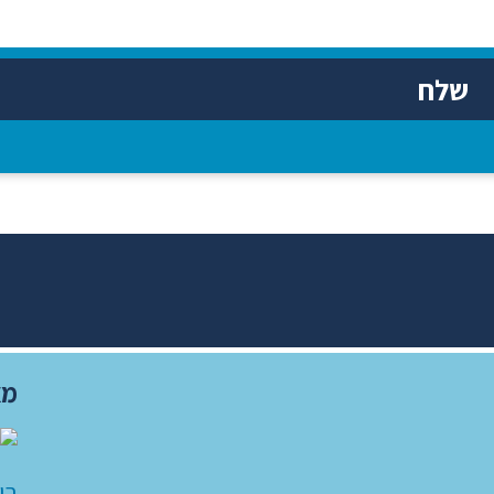
שלח
מא