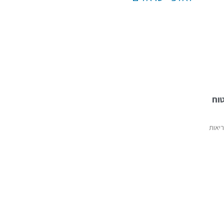
טוח
יאות